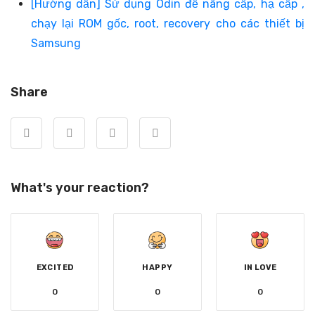
[Hướng dẫn] Sử dụng Odin để nâng cấp, hạ cấp ,
chạy lại ROM gốc, root, recovery cho các thiết bị
Samsung
Share
What's your reaction?
EXCITED
HAPPY
IN LOVE
0
0
0