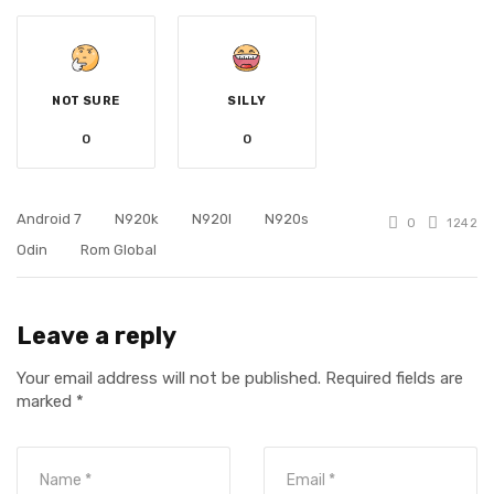
NOT SURE
SILLY
0
0
Android 7
N920k
N920l
N920s
0
1242
Odin
Rom Global
Leave a reply
Your email address will not be published.
Required fields are
marked
*