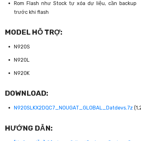
Rom Flash như Stock tự xóa dự liệu, cần backup
trước khi flash
MODEL HỖ TRỢ:
N920S
N920L
N920K
DOWNLOAD:
N920SLKX2DQC7_NOUGAT_GLOBAL_Datdevs.7z
(1,
HƯỚNG DẪN: