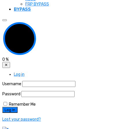
FRP BYPASS
BYPASS
0
%
✕
Log in
Username
Password
Remember Me
Lost your password?