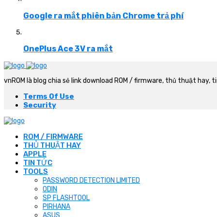
Google ra mắt phiên bản Chrome trả phí
OnePlus Ace 3V ra mắt
vnROM là blog chia sẻ link download ROM / firmware, thủ thuật hay, t
Terms Of Use
Security
ROM / FIRMWARE
THỦ THUẬT HAY
APPLE
TIN TỨC
TOOLS
PASSWORD DETECTION LIMITED
ODIN
SP FLASHTOOL
PIRHANA
ASUS