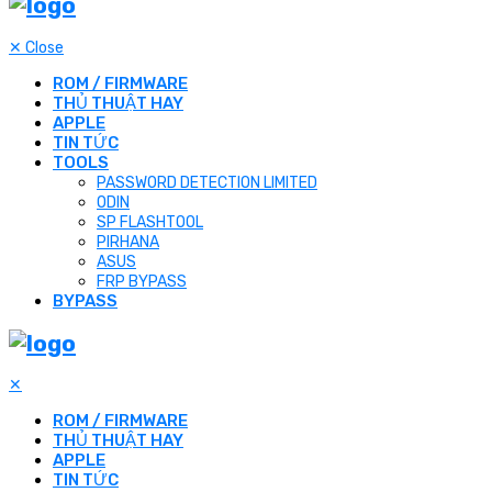
✕
Close
ROM / FIRMWARE
THỦ THUẬT HAY
APPLE
TIN TỨC
TOOLS
PASSWORD DETECTION LIMITED
ODIN
SP FLASHTOOL
PIRHANA
ASUS
FRP BYPASS
BYPASS
✕
ROM / FIRMWARE
THỦ THUẬT HAY
APPLE
TIN TỨC