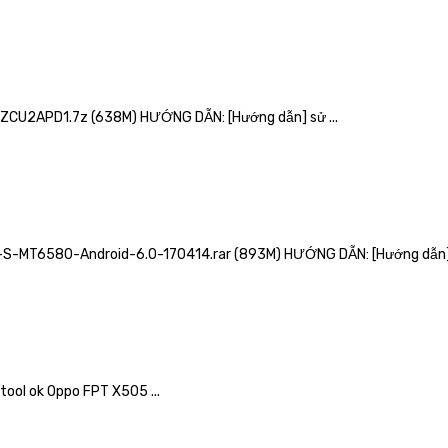
CU2APD1.7z (638M) HƯỚNG DẪN: [Hướng dẫn] sử ...
S-MT6580-Android-6.0-170414.rar (893M) HƯỚNG DẪN: [Hướng dẫn] s
ol ok Oppo FPT X505 ...