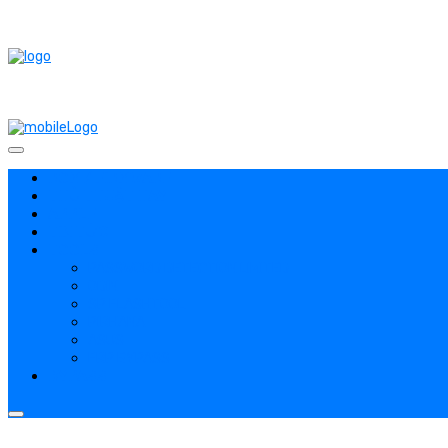
ROM / FIRMWARE
THỦ THUẬT HAY
APPLE
TIN TỨC
TOOLS
PASSWORD DETECTION LIMITED
ODIN
SP FLASHTOOL
PIRHANA
ASUS
FRP BYPASS
BYPASS