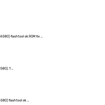
80) flashtool ok ROM fix ...
0), 1 ...
0) flashtool ok ...