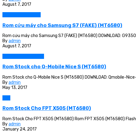
August 7, 2017
Các dòng máy khác
Rom cứu máy cho Samsung S7 (FAKE) (MT6580)
Rom cứu máy cho Samsung S7 (FAKE) (MT6580) DOWNLOAD: G9350Z
By
admin
August 7, 2017
Q-SMART / Q-MOBILE
Rom Stock cho Q-Mobile Nice S (MT6580)
Rom Stock cho Q-Mobile Nice S (MT6580) DOWNLOAD: Qmobile-Nice-
By
admin
May 13, 2017
FPT
Rom Stock Cho FPT X505 (MT6580)
Rom Stock Cho FPT X505 (MT6580) Rom FPT X505 (MT6580) Flashto
By
admin
January 24, 2017