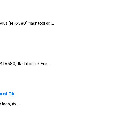
us (MT6580) flashtool ok ...
580) flashtool ok File ...
ool Ok
go, fix ...