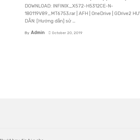
DOWNLOAD: INFINIX_X572-H5312CE-N-
180119V89_MT6753.rar | AFH | OneDrive | GDrive2 
DẪN: [Hướng dẫn] sử ...
Admin
By
October 20, 2019