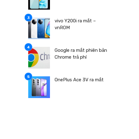
a
à
vivo Y200i ra mắt –
vnROM
Google ra mắt phiên bản
Chrome trả phí
h
OnePlus Ace 3V ra mắt
h
p
p