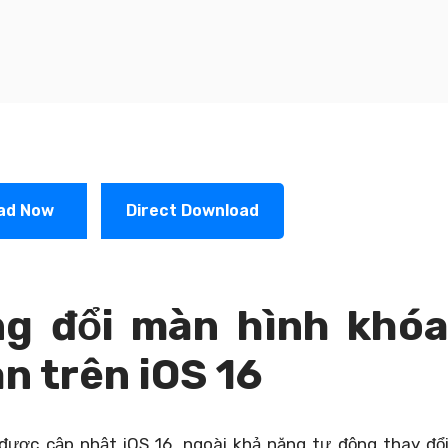
ad Now
Direct Download
g đổi màn hình khó
an trên iOS 16
 được cập nhật iOS 16, ngoài khả năng tự động thay đổ