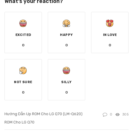
What's your reaction?
EXCITED
HAPPY
IN LOVE
0
0
0
NOT SURE
SILLY
0
0
Hướng Dẫn Up ROM Cho LG Q70 (LM-Q620)
0
305
ROM Cho LG Q70