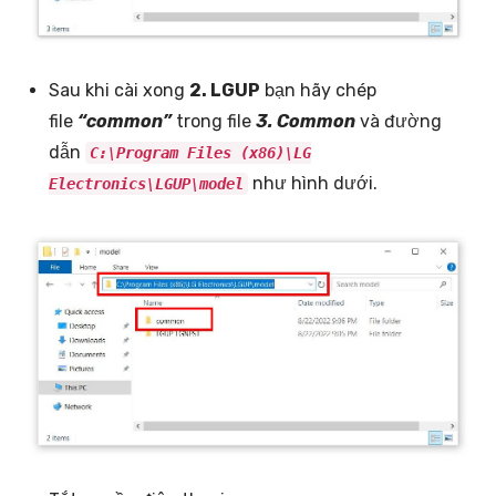
Sau khi cài xong
2. LGUP
bạn hãy chép
file
“common”
trong file
3. Common
và đường
dẫn
C:\Program Files (x86)\LG
như hình dưới.
Electronics\LGUP\model