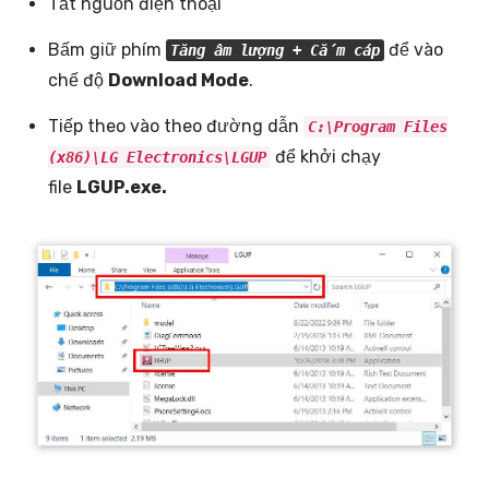
Tắt nguồn điện thoại
Bấm giữ phím
để vào
Tăng âm lượng + Cắm cáp
chế độ
Download Mode
.
Tiếp theo vào theo đường dẫn
C:\Program Files
để khởi chạy
(x86)\LG Electronics\LGUP
file
LGUP.exe.