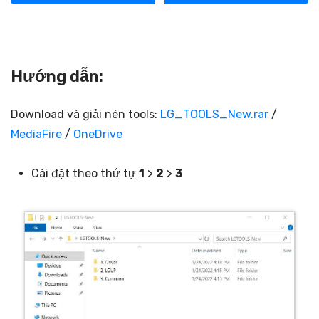
Hướng dẫn:
Download và giải nén tools:
LG_TOOLS_New.rar
/
MediaFire
/
OneDrive
Cài đặt theo thứ tự
1
>
2
>
3