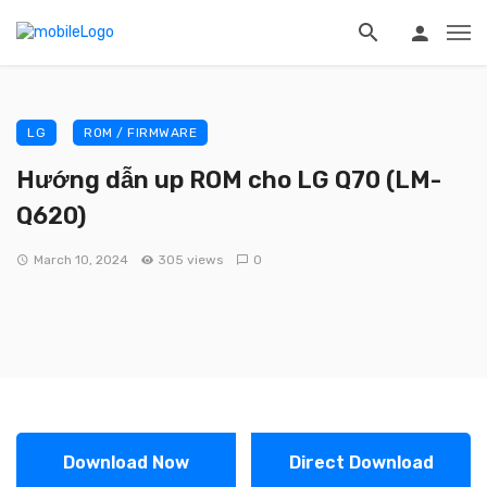
LG
ROM / FIRMWARE
Hướng dẫn up ROM cho LG Q70 (LM-
Q620)
March 10, 2024
305 views
0
Download Now
Direct Download