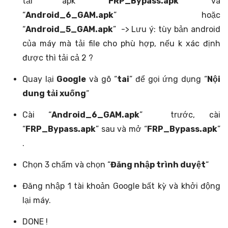
tải apk “
FRP_Bypass.apk
” và
“
Android_6_GAM.apk
” hoặc
“
Android_5_GAM.apk
” -> Lưu ý: tùy bản android
của máy mà tải file cho phù hợp, nếu k xác định
được thì tải cả 2 ?
Quay lại
Google
và gõ “
tai
” để gọi ứng dụng “
Nội
dung tải xuống
“
Cài “
Android_6_GAM.apk
” trước, cài
“
FRP_Bypass.apk
” sau và mở “
FRP_Bypass.apk
”
.
Chọn 3 chấm và chọn “
Đăng nhập trình duyệt
“
Đăng nhập 1 tài khoản Google bất kỳ và khởi động
lại máy.
DONE !