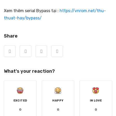
Xem thêm serial Bypass tại :
https://vnrom.net/thu-
thuat-hay/bypass/
Share
What's your reaction?
EXCITED
HAPPY
IN LOVE
0
0
0