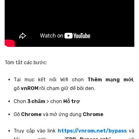
Tóm tắt các bước:
Tại mục kết nối Wifi chọn
Thêm mạng
mới
,
gõ
vnROM
rồi chạm giữ để bôi đen.
Chọn
3 chấm
> chọn
Hỗ trợ
Gõ
Chrome
và mở ứng dụng
Chrome
Truy cập vào link
https://vnrom.net/bypass
và